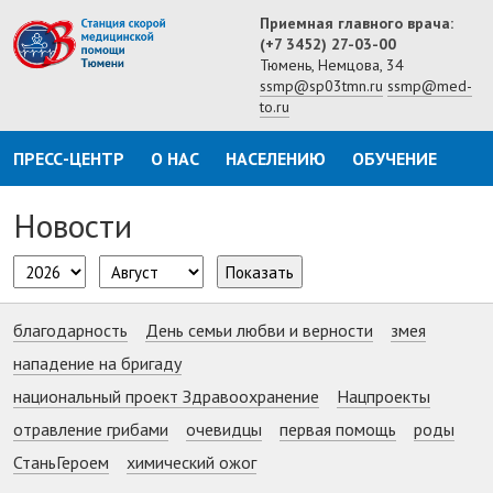
Приемная главного врача:
(+7 3452) 27-03-00
Тюмень, Немцова, 34
ssmp@sp03tmn.ru
ssmp@med-
to.ru
ПРЕСС-ЦЕНТР
О НАС
НАСЕЛЕНИЮ
ОБУЧЕНИЕ
Новости
Показать
благодарность
День семьи любви и верности
змея
нападение на бригаду
национальный проект Здравоохранение
Нацпроекты
отравление грибами
очевидцы
первая помощь
роды
СтаньГероем
химический ожог