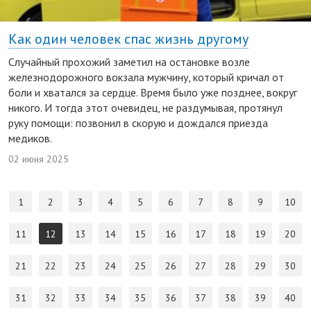
Как один человек спас жизнь другому
Случайный прохожий заметил на остановке возле
железнодорожного вокзала мужчину, который кричал от
боли и хватался за сердце. Время было уже позднее, вокруг
никого. И тогда этот очевидец, не раздумывая, протянул
руку помощи: позвонил в скорую и дождался приезда
медиков.
02 июня 2025
1
2
3
4
5
6
7
8
9
10
11
12
13
14
15
16
17
18
19
20
21
22
23
24
25
26
27
28
29
30
31
32
33
34
35
36
37
38
39
40