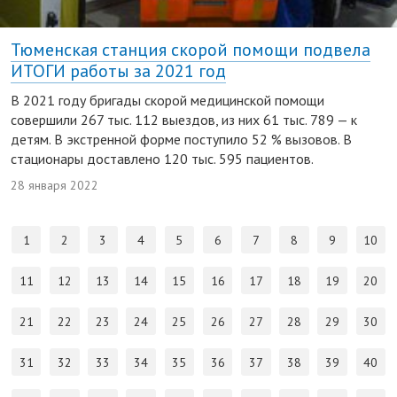
Тюменская станция скорой помощи подвела
ИТОГИ работы за 2021 год
В 2021 году бригады скорой медицинской помощи
совершили 267 тыс. 112 выездов, из них 61 тыс. 789 — к
детям. В экстренной форме поступило 52 % вызовов. В
стационары доставлено 120 тыс. 595 пациентов.
28 января 2022
1
2
3
4
5
6
7
8
9
10
11
12
13
14
15
16
17
18
19
20
21
22
23
24
25
26
27
28
29
30
31
32
33
34
35
36
37
38
39
40