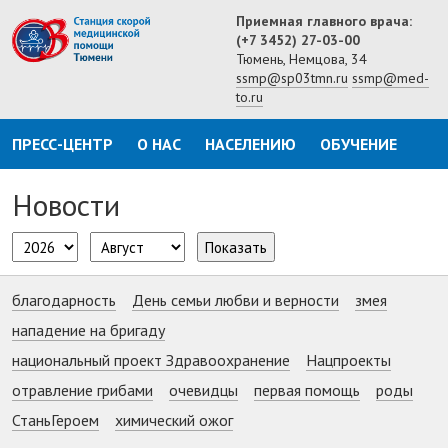
Приемная главного врача:
(+7 3452) 27-03-00
Тюмень, Немцова, 34
ssmp@sp03tmn.ru
ssmp@med-
to.ru
ПРЕСС-ЦЕНТР
О НАС
НАСЕЛЕНИЮ
ОБУЧЕНИЕ
Новости
Показать
благодарность
День семьи любви и верности
змея
нападение на бригаду
национальный проект Здравоохранение
Нацпроекты
отравление грибами
очевидцы
первая помощь
роды
СтаньГероем
химический ожог