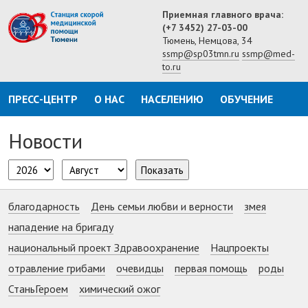
Приемная главного врача:
(+7 3452) 27-03-00
Тюмень, Немцова, 34
ssmp@sp03tmn.ru
ssmp@med-
to.ru
ПРЕСС-ЦЕНТР
О НАС
НАСЕЛЕНИЮ
ОБУЧЕНИЕ
Новости
Показать
благодарность
День семьи любви и верности
змея
нападение на бригаду
национальный проект Здравоохранение
Нацпроекты
отравление грибами
очевидцы
первая помощь
роды
СтаньГероем
химический ожог