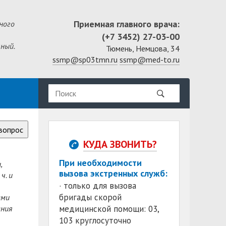
Приемная главного врача:
ного
(+7 3452) 27-03-00
ный.
Тюмень, Немцова, 34
ssmp@sp03tmn.ru
ssmp@med-to.ru
вопрос
КУДА ЗВОНИТЬ?
При необходимости
,
вызова экстренных служб:
ч. и
· только для вызова
бригады скорой
ами
ания
медицинской помощи: 03,
103 круглосуточно