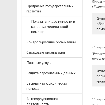
Здравст
Программа государственных
сбивает
гарантий
Отве
Показатели доступности и
обра
качества медицинской
помо
помощи
Контролирующие организации
23 март
Страховые организации
Здравст
так и и
Платные услуги
Отве
Защита персональных данных
поли
крови
Бесплатная юридическая
помощь
Антикоррупционная
13 март
деятельность