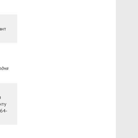
ант
одня
я
нту
264-