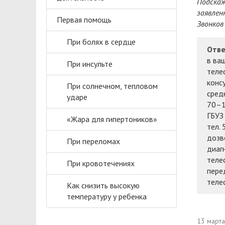
Подскаж
заявлен
Первая помощь
Звонков
При болях в сердце
Отве
в ва
При инсульте
теле
конс
При солнечном, тепловом
сред
ударе
70–1
ГБУЗ
«Жара для гипертоников»
тел.
дозв
При переломах
диаг
теле
При кровотечениях
пере
теле
Как снизить высокую
температуру у ребенка
13 март