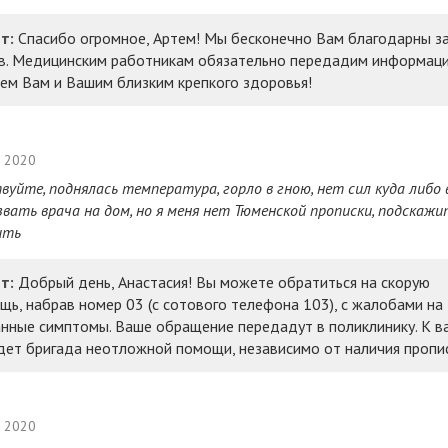
т:
Спасибо огромное, Артем! Мы бесконечно Вам благодарны з
в. Медицинским работникам обязательно передадим информац
ем Вам и Вашим близким крепкого здоровья!
а 2020
вуйте, поднялась температура, горло в гною, нет сил куда либо 
звать врача на дом, но я меня нет Тюменской прописки, подскажи
ить
т:
Добрый день, Анастасия! Вы можете обратиться на скорую
щь, набрав номер 03 (с сотового телефона 103), с жалобами на
анные симптомы. Ваше обращение передадут в поликлинику. К в
дет бригада неотложной помощи, независимо от наличия пропис
а 2020