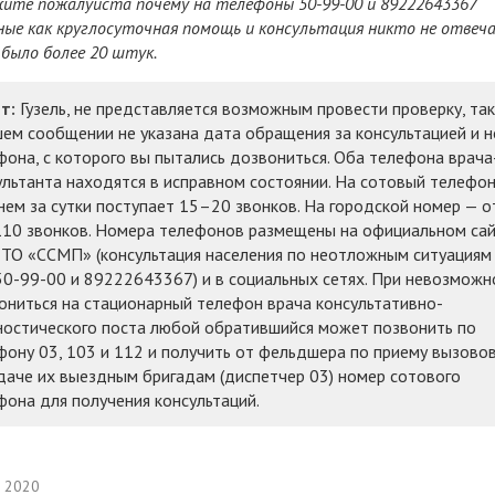
ите пожалуйста почему на телефоны 50-99-00 и 89222643367
ные как круглосуточная помощь и консультация никто не отвеч
 было более 20 штук.
т:
Гузель, не представляется возможным провести проверку, так
шем сообщении не указана дата обращения за консультацией и 
фона, с которого вы пытались дозвониться. Оба телефона врача
ультанта находятся в исправном состоянии. На сотовый телефон
нем за сутки поступает 15–20 звонков. На городской номер — о
10 звонков. Номера телефонов размещены на официальном са
 ТО «ССМП» (консультация населения по неотложным ситуациям
 50-99-00 и 89222643367) и в социальных сетях. При невозможн
ониться на стационарный телефон врача консультативно-
ностического поста любой обратившийся может позвонить по
фону 03, 103 и 112 и получить от фельдшера по приему вызовов
даче их выездным бригадам (диспетчер 03) номер сотового
фона для получения консультаций.
а 2020