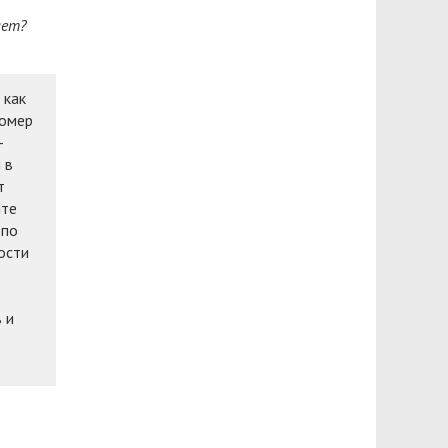
ает?
 как
номер
-
 в
т
йте
 по
ости
 и